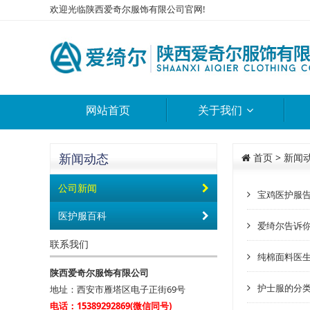
欢迎光临陕西爱奇尔服饰有限公司官网!
网站首页
关于我们
新闻动态
首页
>
新闻
公司新闻
宝鸡医护服
医护服百科
爱绮尔告诉
联系我们
纯棉面料医
陕西爱奇尔服饰有限公司
护士服的分
地址：西安市雁塔区电子正街69号
电话：15389292869(微信同号)