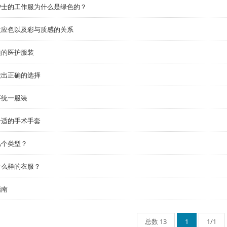
护士的工作服为什么是绿色的？
效应色以及彩与质感的关系
适的医护服装
做出正确的选择
要统一服装
合适的手术手套
几个类型？
什么样的衣服？
指南
总数 13
1
1/1