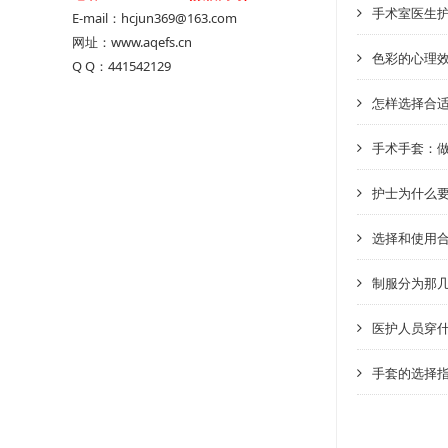
手术室医生
E-mail：hcjun369@163.com
网址：www.aqefs.cn
色彩的心理
Q Q：441542129
怎样选择合
手术手套：
护士为什么
选择和使用
制服分为那
医护人员穿
手套的选择